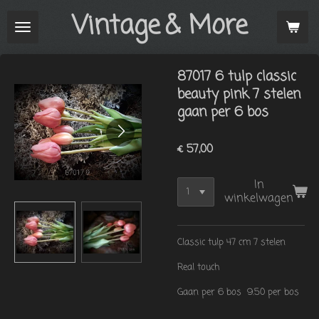
Vintage
& More
Ga
direct
naar
de
87017 6 tulp classic
hoofdinhoud
beauty pink 7 stelen
gaan per 6 bos
€ 57,00
In
winkelwagen
Classic tulp 47 cm 7 stelen
Real touch
Gaan per 6 bos 9.50 per bos