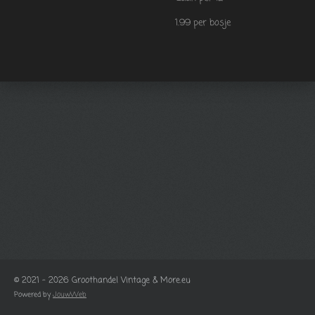
1.99 per bosje
© 2021 - 2026 Groothandel Vintage & More.eu
Powered by
JouwWeb