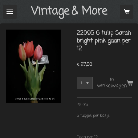
Vintage
& More
Ga
direct
naar
de
22095 6 tulip Sarah
hoofdinhoud
bright pink gaan per
12
€ 27,00
In
winkelwagen
25 cm
3 tulpjes per bosje
Gaan per 12