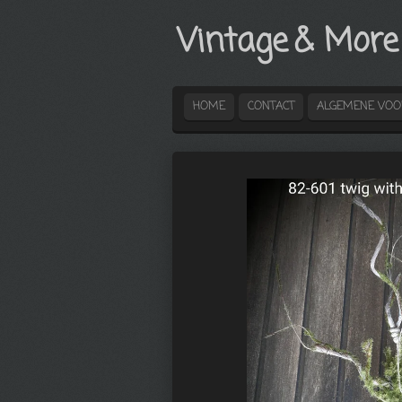
Ga
Vintage
& More
direct
naar
de
hoofdinhoud
HOME
CONTACT
ALGEMENE VO