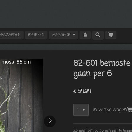
ORWAARDEN
BEURZEN
WEBSHOP
82-601 bemoste 
gaan per 6
€ 54,94
In winkelwagen
Zo gaaf om bv op een pot te legg