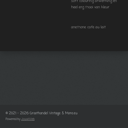
soft colouring afwerking en
heel erg mooi van kleur
anemone cafe au lait
© 2021 - 2026 Groothandel Vintage & More.eu
Powered by
JouwWeb