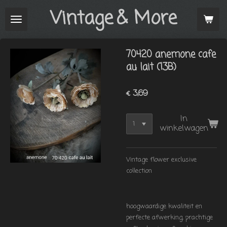
Vintage
& More
Ga
direct
naar
de
70420 anemone cafe
hoofdinhoud
au lait (13B)
€ 3,69
In
winkelwagen
Vintage flower exclusive
collection
hoogwaardige kwaliteit en
perfecte afwerking, prachtige