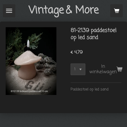
Vintage
& More
Ga
direct
naar
de
81-2139 paddestoel
hoofdinhoud
op led sand
€ 4,79
In
winkelwagen
Paddestoel op led sand