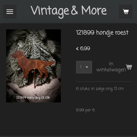
Vintage
& More
Ga
direct
naar
de
121899 hondje roest
hoofdinhoud
€ 6,99
In
winkelwagen
6 stuks in zakje ong 13 cm
6.99 per 6