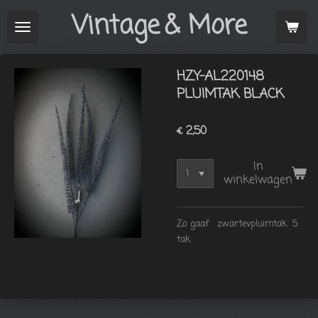
Vintage
& More
Ga
direct
naar
de
HZY-AL220148
hoofdinhoud
PLUIMTAK BLACK
€ 2,50
In
winkelwagen
Zo gaaf zwartevpluimtak 5
tak