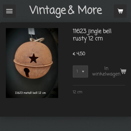
Vintage
& More
Ga
direct
naar
de
11623 jingle bell
hoofdinhoud
rusty 12 cm
€ 4,50
In
winkelwagen
12 cm