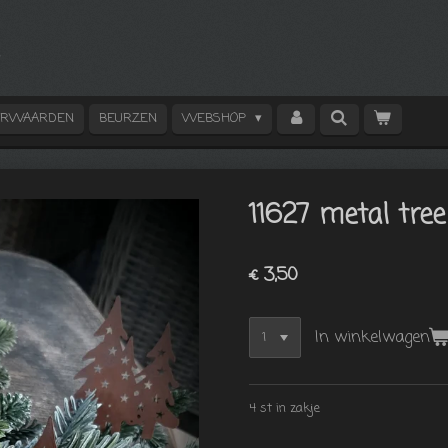
ORWAARDEN
BEURZEN
WEBSHOP
11627 metal tree
€ 3,50
In winkelwagen
4 st in zakje