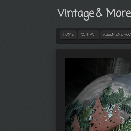
Ga
Vintage
& More
direct
naar
de
hoofdinhoud
HOME
CONTACT
ALGEMENE VO