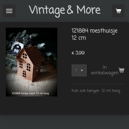
Vintage
& More
Ga
direct
naar
de
121884 roesthuisje
hoofdinhoud
12 cm
€ 3,99
In
winkelwagen
Kan ook hangen 12 cm hoog