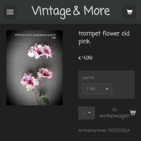
Vintage
& More
Ga
direct
naar
de
trompet flower old
hoofdinhoud
pink
€ 4,99
aantal
In
winkelwagen
Artikelnummer:
PFE03130SA