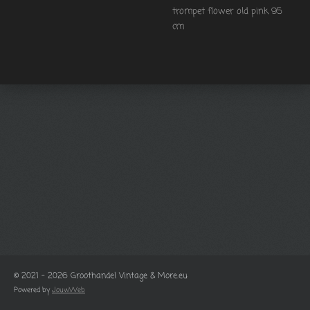
trompet flower old pink 95
cm
© 2021 - 2026 Groothandel Vintage & More.eu
Powered by
JouwWeb