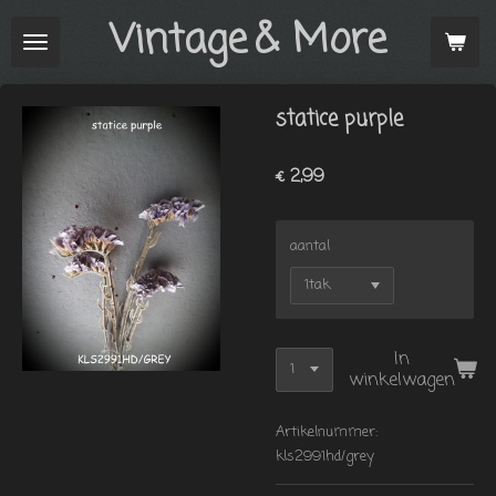
Vintage
& More
Ga
direct
naar
de
statice purple
hoofdinhoud
€ 2,99
aantal
In
winkelwagen
Artikelnummer:
kls2991hd/grey