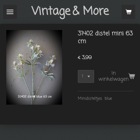
Vintage
& More
Ga
direct
naar
de
31402 distel mini 63
hoofdinhoud
cm
€ 3,99
In
winkelwagen
Minidisteltjes blue