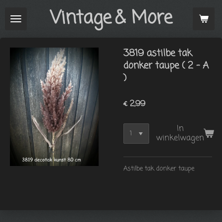
Vintage
& More
Ga
direct
naar
de
3819 astilbe tak
hoofdinhoud
donker taupe ( 2 - A
)
€ 2,99
In
winkelwagen
Astilbe tak donker taupe