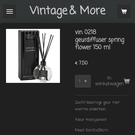
Vintage
& More
Ga
direct
naar
de
vin 0218
hoofdinhoud
geurdiffuser spring
flower 150 ml
€ 7,50
In
winkelwagen
Zacht bloemige geur met
warme ondertoon
Kleur transparant
Maat 10x4,5x26cm