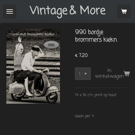
Vintage
& More
Ga
direct
naar
de
990 bordje
hoofdinhoud
brommers kiekn
€ 7,20
In
winkelwagen
14 x 19 cm print op hout
Gaan per 4