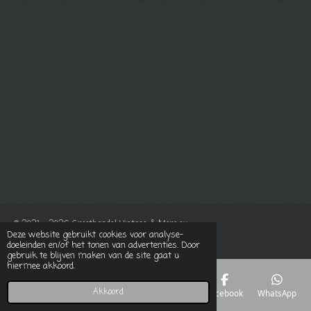
© 2021 - 2026 Groothandel Vintage & More.eu
Deze website gebruikt cookies voor analyse-
Powered by
JouwWeb
doeleinden en/of het tonen van advertenties. Door
gebruik te blijven maken van de site gaat u
hiermee akkoord.
Akkoord
E-mailadres
Telefoonnummer
Kaart
Facebook
WhatsApp