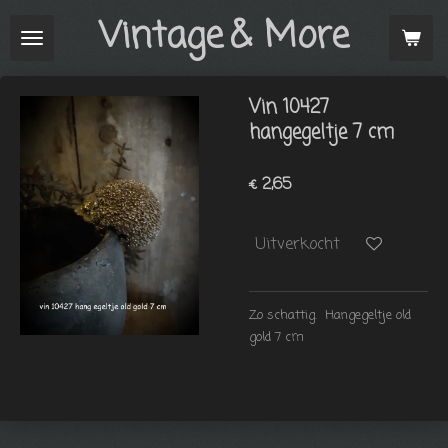
Vintage
& More
Ga
direct
naar
de
Vin 10427
hoofdinhoud
hangegeltje 7 cm
€ 2,65
Uitverkocht
Zo schattig. Hangegeltje old
gold 7 cm