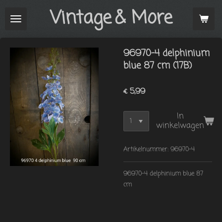
Vintage
& More
Ga
direct
naar
de
96970-4 delphinium
hoofdinhoud
blue 87 cm (17B)
€ 5,99
In
winkelwagen
Artikelnummer:
96970-4
96970-4 delphinium blue 87
cm