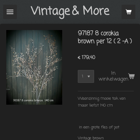
Vintage
& More
Ga
direct
naar
de
97187 8 corokia
hoofdinhoud
brown per 12 ( 2 -A )
€ 179,40
In
winkelwagen
Waanzinnig mooie tak van
maar liefst 140 cm
in een grote fles of pot
Vintage brown