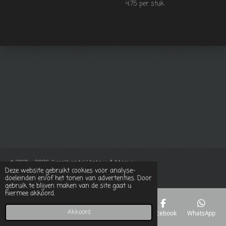
4.75 per stuk
© 2021 - 2026 Groothandel Vintage & More.eu
Deze website gebruikt cookies voor analyse-
Powered by
JouwWeb
doeleinden en/of het tonen van advertenties. Door
gebruik te blijven maken van de site gaat u
hiermee akkoord.
Akkoord
E-mailadres
Telefoonnummer
Kaart
Facebook
WhatsApp