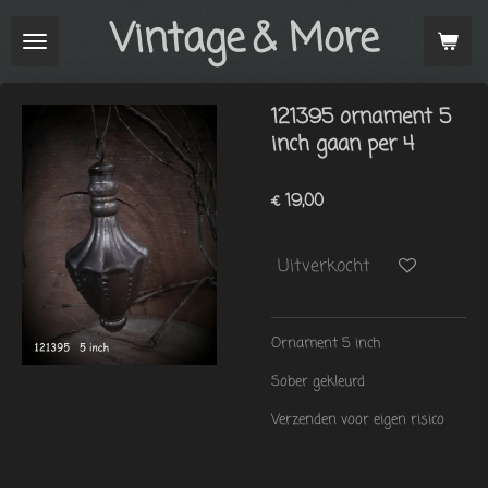
Vintage
& More
Ga
direct
naar
de
121395 ornament 5
hoofdinhoud
inch gaan per 4
€ 19,00
Uitverkocht
Ornament 5 inch
Sober gekleurd
Verzenden voor eigen risico