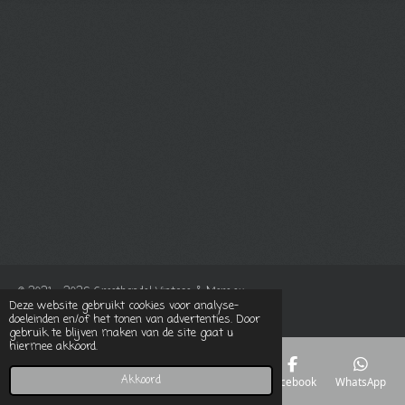
© 2021 - 2026 Groothandel Vintage & More.eu
Deze website gebruikt cookies voor analyse-
Powered by
JouwWeb
doeleinden en/of het tonen van advertenties. Door
gebruik te blijven maken van de site gaat u
hiermee akkoord.
Akkoord
E-mailadres
Telefoonnummer
Kaart
Facebook
WhatsApp