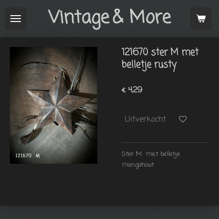
Vintage
& More
Ga
direct
naar
de
121670 ster M met
hoofdinhoud
belletje rusty
€ 4,29
Uitverkocht
Ster M me,t belletje
mangohout