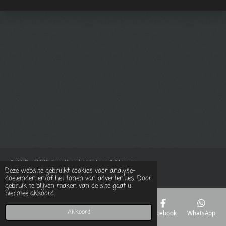
© 2021 - 2026 Groothandel Vintage & More.eu
Deze website gebruikt cookies voor analyse-
Powered by
JouwWeb
doeleinden en/of het tonen van advertenties. Door
gebruik te blijven maken van de site gaat u
hiermee akkoord.
Akkoord
E-mailadres
Telefoonnummer
Kaart
Facebook
WhatsApp