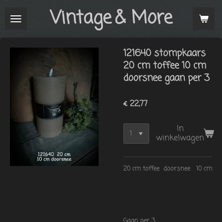
Vintage
& More
Ga
direct
naar
de
121640 stompkaars
hoofdinhoud
20 cm toffee 10 cm
doorsnee gaan per 3
€ 22,77
In
winkelwagen
20 cm toffee doorsnee 10 cm
Gaan per 3