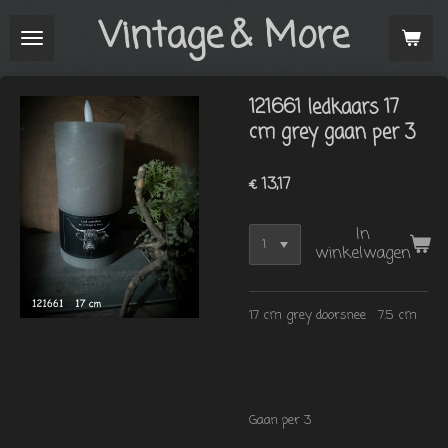
Vintage
& More
Ga
direct
naar
de
121661 ledkaars 17
hoofdinhoud
cm grey gaan per 3
€ 13,17
In
winkelwagen
17 cm grey doorsnee 7.5 cm
Gaan per 3