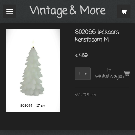
Vintage
& More
Ga
direct
naar
de
802066 ledkaars
hoofdinhoud
kerstboom M
€ 4,69
In
winkelwagen
Wit 17.5 cm