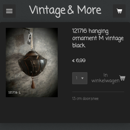
Vintage
& More
Ga
direct
naar
de
121716 hanging
hoofdinhoud
ornament M vintage
black
€ 6,99
In
winkelwagen
13 cm doorsnee