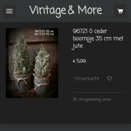
Vintage
& More
Ga
direct
naar
de
96721 0 ceder
hoofdinhoud
boompje 35 cm met
jute
€ 5,99
Uitverkocht
35 cm sparkling snow