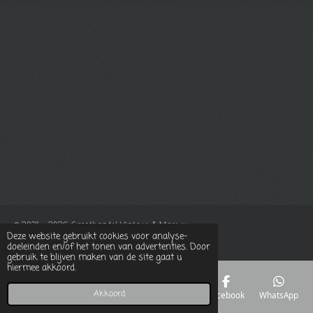
© 2021 - 2026 Groothandel Vintage & More.eu
Deze website gebruikt cookies voor analyse-
Powered by
JouwWeb
doeleinden en/of het tonen van advertenties. Door
gebruik te blijven maken van de site gaat u
hiermee akkoord.
Akkoord
E-mailadres
Telefoonnummer
Kaart
Facebook
WhatsApp