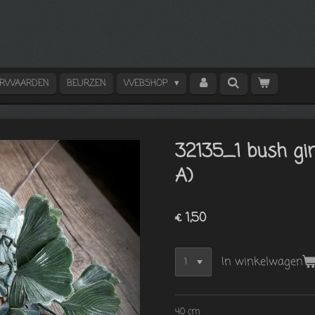
ORWAARDEN
BEURZEN
WEBSHOP
32135_1 bush gi
A)
€ 1,50
In winkelwagen
40 cm