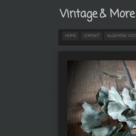
Ga
Vintage
& More
direct
naar
de
hoofdinhoud
HOME
CONTACT
ALGEMENE VO