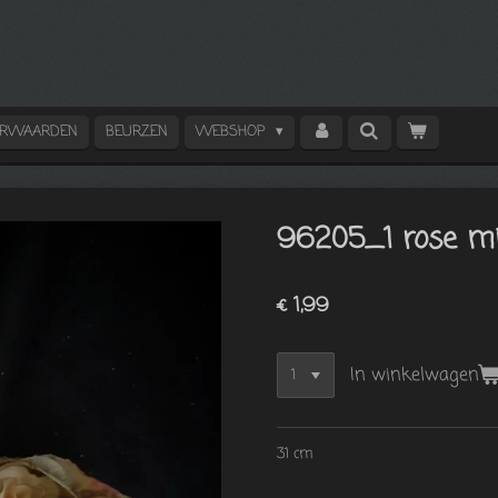
ORWAARDEN
BEURZEN
WEBSHOP
96205_1 rose mi
€ 1,99
In winkelwagen
31 cm