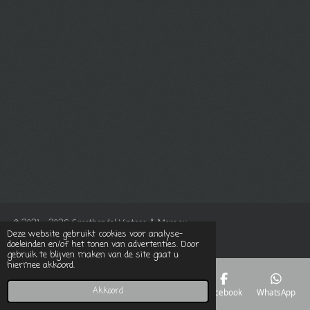
© 2021 - 2026 Groothandel Vintage & More.eu
Deze website gebruikt cookies voor analyse-
Powered by
JouwWeb
doeleinden en/of het tonen van advertenties. Door
gebruik te blijven maken van de site gaat u
hiermee akkoord.
Akkoord
E-mailadres
Telefoonnummer
Kaart
Facebook
WhatsApp