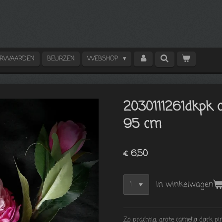
ORWAARDEN
BEURZEN
WEBSHOP
2030111261dkpk 
95 cm
€ 6,50
In winkelwagen
Zo prachtig, grote camelia dark 