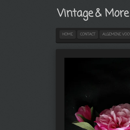
Ga
Vintage
& More
direct
naar
de
hoofdinhoud
HOME
CONTACT
ALGEMENE VO