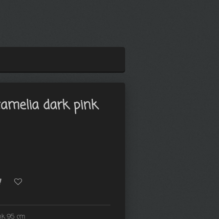
camelia dark pink
pink 95 cm