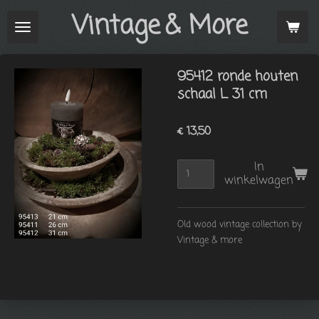
Vintage
& More
Ga
direct
naar
de
95412 ronde houten
hoofdinhoud
schaal L 31 cm
€ 13,50
In
winkelwagen
Old wood vintage collection by
Vintage & more