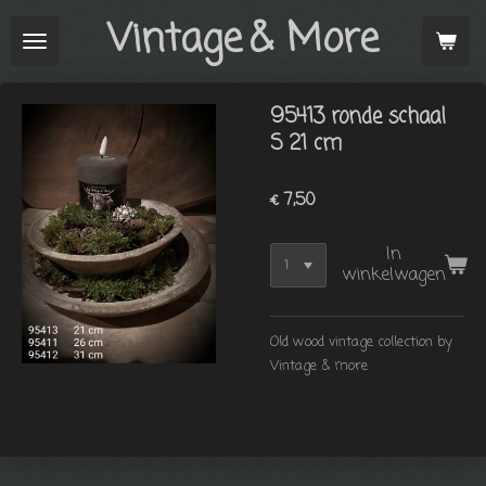
Vintage
& More
Ga
direct
naar
de
95413 ronde schaal
hoofdinhoud
S 21 cm
€ 7,50
In
winkelwagen
Old wood vintage collection by
Vintage & more