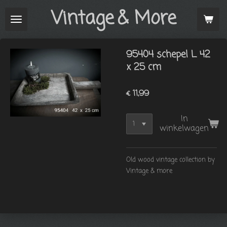
Vintage
& More
Ga
direct
naar
de
95404 schepel L 42
hoofdinhoud
x 25 cm
€ 11,99
In
winkelwagen
Old wood vintage collection by
Vintage & more