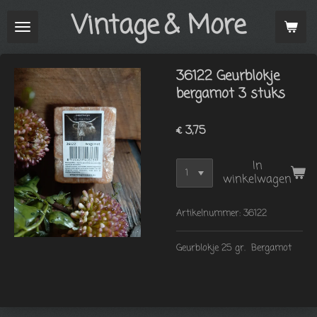
Vintage
& More
Ga
direct
naar
de
36122 Geurblokje
hoofdinhoud
bergamot 3 stuks
€ 3,75
In
winkelwagen
Artikelnummer:
36122
Geurblokje 25 gr. Bergamot