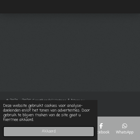
© 2021 - 2026 Groothandel Vintage & More.eu
Deze website gebruikt cookies voor analyse-
Powered by
JouwWeb
doeleinden en/of het tonen van advertenties. Door
gebruik te blijven maken van de site gaat u
hiermee akkoord.
Akkoord
E-mailadres
Telefoonnummer
Kaart
Facebook
WhatsApp