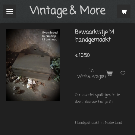
Vintage
& More
Ga
direct
naar
de
Bewaarkistje M
hoofdinhoud
handgemaakt
€ 10,50
In
winkelwagen
Om allerlei spulletjes in te
doen. Bewaarkistje m
Handgemaakt in Nederland