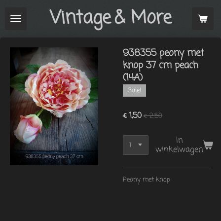
Vintage
& More
Ga
direct
naar
de
938355 peony met
hoofdinhoud
knop 37 cm peach
(14A)
Sale!
€ 1,50
€ 2,50
In
winkelwagen
Peony met knop